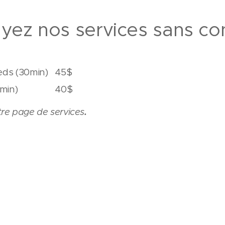
yez nos services sans co
ieds (30min) 45$
e (30min) 40$
otre page de services
.